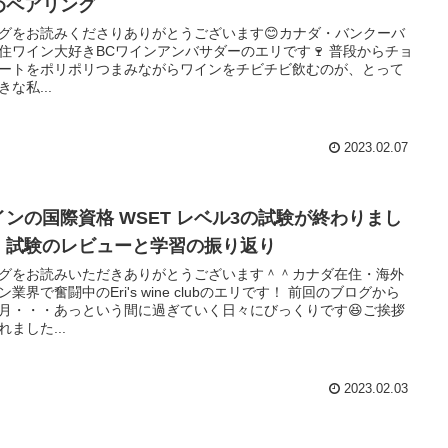
めペアリング
グをお読みくださりありがとうございます😊カナダ・バンクーバ
住ワイン大好きBCワインアンバサダーのエリです🍷 普段からチョ
ートをポリポリつまみながらワインをチビチビ飲むのが、とって
きな私...
2023.02.07
インの国際資格 WSET レベル3の試験が終わりまし
！試験のレビューと学習の振り返り
グをお読みいただきありがとうございます＾＾カナダ在住・海外
ン業界で奮闘中のEri's wine clubのエリです！ 前回のブログから
月・・・あっという間に過ぎていく日々にびっくりです😆ご挨拶
れました...
2023.02.03