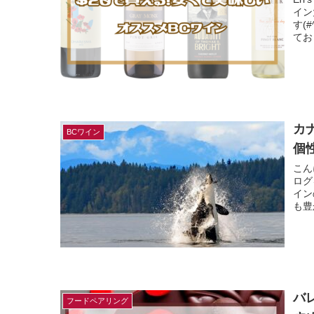
イン
す(
てお
カ
BCワイン
個
こん
ログ
イン
も豊
バ
フードペアリング