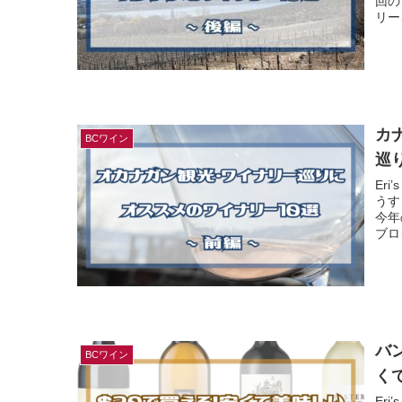
回の
リーを
カ
BCワイン
巡
Er
うす
今年
ブロ
バ
BCワイン
く
Er