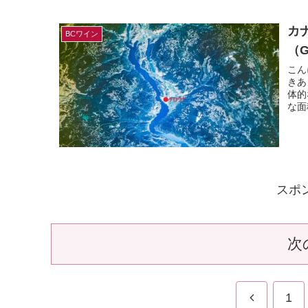
カ
BCワイン
（
こん
きあ
体的
な面
スポ
次
1