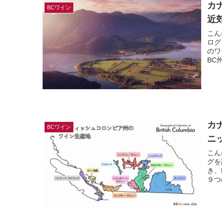
カ
BCワイン
近
こん
ログ
のワ
BC
カ
BCワイン
ニ
こん
グを
き、
９つ