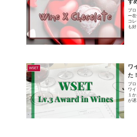
す
ブロ
ー在
コレ
も好
ワ
WSET
た
ブロ
ワイ
１か
が遅