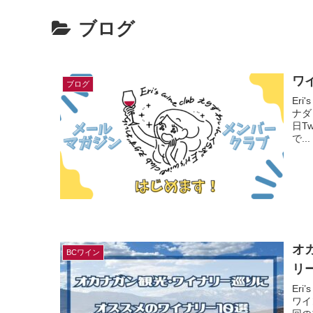
ブログ
ワ
ブログ
Er
ナダ
日T
で...
オ
BCワイン
リ
Er
ワイ