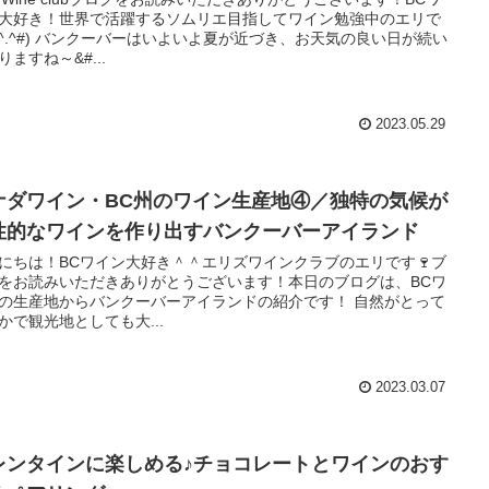
大好き！世界で活躍するソムリエ目指してワイン勉強中のエリで
#^.^#) バンクーバーはいよいよ夏が近づき、お天気の良い日が続い
りますね～&#...
2023.05.29
ナダワイン・BC州のワイン生産地④／独特の気候が
性的なワインを作り出すバンクーバーアイランド
にちは！BCワイン大好き＾＾エリズワインクラブのエリです🍷ブ
をお読みいただきありがとうございます！本日のブログは、BCワ
の生産地からバンクーバーアイランドの紹介です！ 自然がとって
かで観光地としても大...
2023.03.07
レンタインに楽しめる♪チョコレートとワインのおす