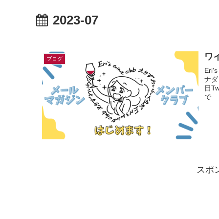
2023-07
ワ
ブログ
Er
ナダ
日T
で...
スポ