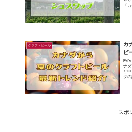
ャリ
「カ
カ
クラフトビール
ビ
Er
ナダ
と申
ダの
スポ