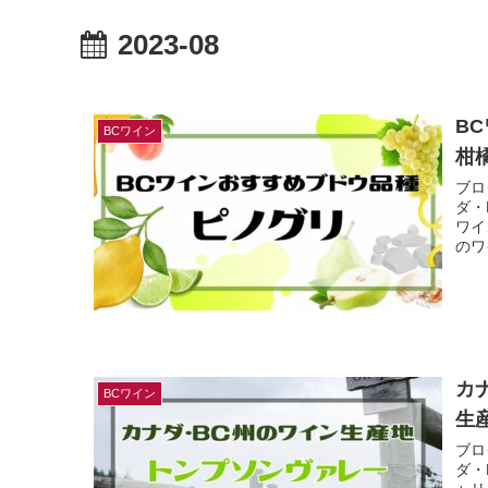
2023-08
B
BCワイン
柑
ブロ
ダ・
ワイ
のワ
カ
BCワイン
生
ブロ
ダ・