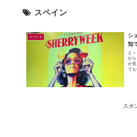
スペイン
シ
イベント
知
と～
から
が見
ても
スポ