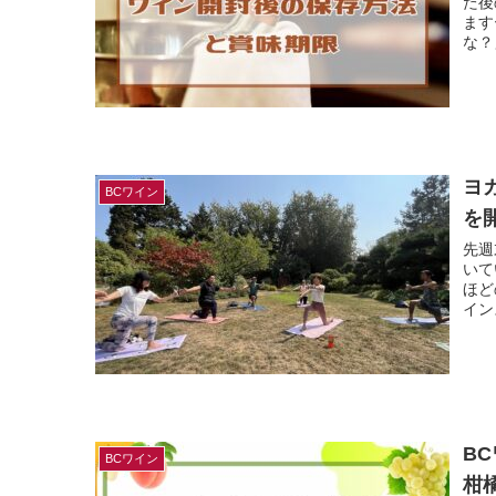
た後
ます
な？
ヨ
BCワイン
を
先週
いて
ほど
イン
B
BCワイン
柑