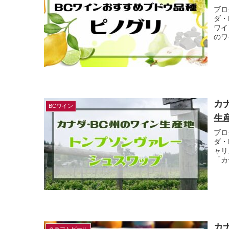
ブロ
ダ・
ワイ
のワ
カ
BCワイン
生
ブロ
ダ・
ャリ
「カ
カ
クラフトビール