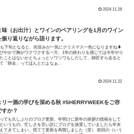
2024.11.28
ま味（お出汁）とワインのペアリングを1月のワイン
を振り返りながら語ります。
月も下旬となると、街並みが一気にクリスマス一色になりますね🌲
びやかで胸がワクワクする一方、1年の終わりを感じては今年やり
たことはないかとちょっとソワソワもしだして、師匠すら走ると
て「師走」ってほんとだよなぁ...
2024.11.22
ェリー酒の学びを深める秋 #SHERRYWEEKをご存
ですか？
っても久しぶりのブログ更新。年明けに新年の挨拶の投稿をして
というもの、忙しさを言い訳にブログを放置していましたら年末
えてきてしまい、慌てて更新を再開しました（笑） 前回の（いう