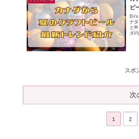
ビ
Er
ナダ
と申
ダの
スポ
次
1
2