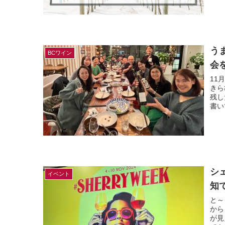
う
BCワイン
会
11
きら
残し
書い
シ
イベント
知
と～
から
が見