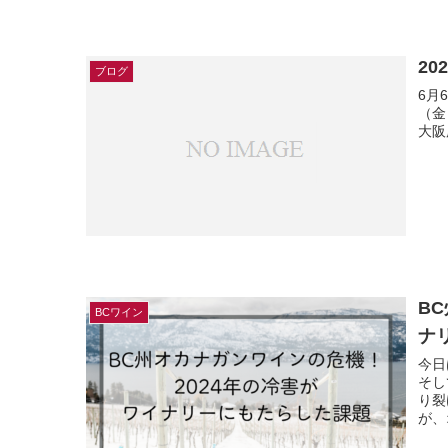
20
ブログ
6月
（金）
大阪府
B
BCワイン
ナ
今日
そし
り裂
が、