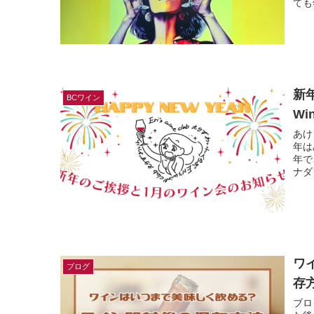
ても
新
BCワイン
Wi
あけ
年は
年で
ナダ
ワ
ブログ
存
ブロ