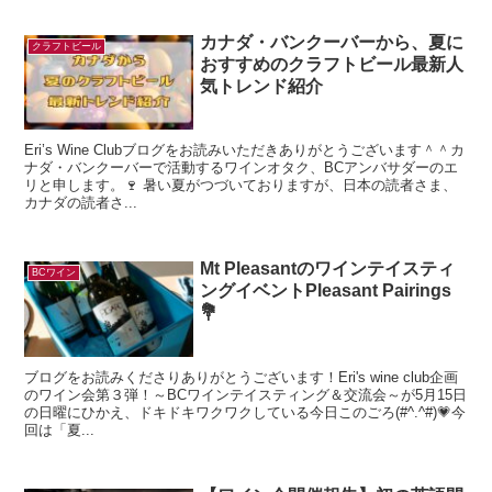
カナダ・バンクーバーから、夏に
クラフトビール
おすすめのクラフトビール最新人
気トレンド紹介
Eri’s Wine Clubブログをお読みいただきありがとうございます＾＾カ
ナダ・バンクーバーで活動するワインオタク、BCアンバサダーのエ
リと申します。🍷 暑い夏がつづいておりますが、日本の読者さま、
カナダの読者さ...
Mt Pleasantのワインテイスティ
BCワイン
ングイベントPleasant Pairings
💐
ブログをお読みくださりありがとうございます！Eri's wine club企画
のワイン会第３弾！～BCワインテイスティング＆交流会～が5月15日
の日曜にひかえ、ドキドキワクワクしている今日このごろ(#^.^#)💗今
回は「夏...