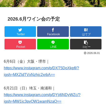
2026.6月ワイン会の予定
Twitter
Facebook
はてブ
Pocket
LINE
コピー
2026.06.01
6月6日（金）大阪・堺市｜
https://www.instagram.com/p/DXT5DoXkpfl/?
igsh=MXZldTVxNzhjc2xrbA==
6月21日（日）埼玉・南浦和｜
https://www.instagram.com/p/DYji6NDyWZc/?
igsh=MW1jc3pvOW1wamNzaQ==