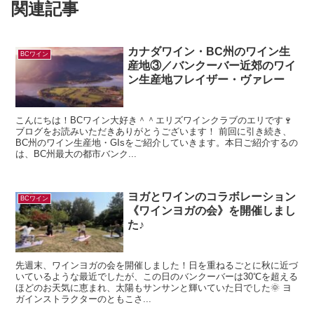
関連記事
カナダワイン・BC州のワイン生
BCワイン
産地③／バンクーバー近郊のワイ
ン生産地フレイザー・ヴァレー
こんにちは！BCワイン大好き＾＾エリズワインクラブのエリです🍷
ブログをお読みいただきありがとうございます！ 前回に引き続き、
BC州のワイン生産地・GIsをご紹介していきます。本日ご紹介するの
は、BC州最大の都市バンク...
ヨガとワインのコラボレーション
BCワイン
《ワインヨガの会》を開催しまし
た♪
先週末、ワインヨガの会を開催しました！日を重ねるごとに秋に近づ
いているような最近でしたが、この日のバンクーバーは30℃を超える
ほどのお天気に恵まれ、太陽もサンサンと輝いていた日でした🌞 ヨ
ガインストラクターのともこさ...