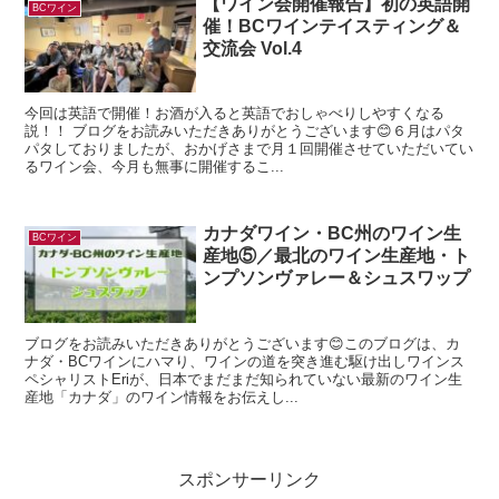
【ワイン会開催報告】初の英語開
BCワイン
催！BCワインテイスティング＆
交流会 Vol.4
今回は英語で開催！お酒が入ると英語でおしゃべりしやすくなる
説！！ ブログをお読みいただきありがとうございます😊６月はパタ
パタしておりましたが、おかげさまで月１回開催させていただいてい
るワイン会、今月も無事に開催するこ...
カナダワイン・BC州のワイン生
BCワイン
産地⑤／最北のワイン生産地・ト
ンプソンヴァレー＆シュスワップ
ブログをお読みいただきありがとうございます😊このブログは、カ
ナダ・BCワインにハマり、ワインの道を突き進む駆け出しワインス
ペシャリストEriが、日本でまだまだ知られていない最新のワイン生
産地「カナダ」のワイン情報をお伝えし...
スポンサーリンク